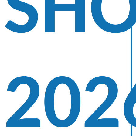
SH
202