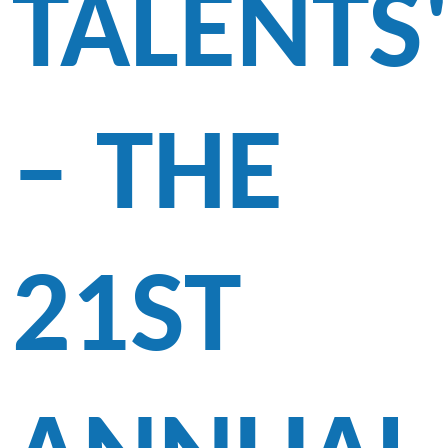
TALENTS
– THE
21ST