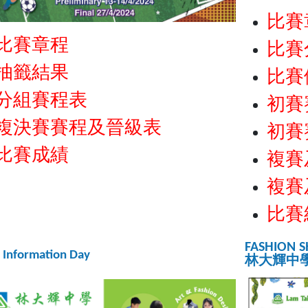
比賽
比賽章程
比賽
抽籤結果
比賽
分組賽程表
初賽
複決賽賽程及晉級表
初賽
比賽成績
複賽
複賽
比賽
FASHION 
 Information Day
林大輝中學