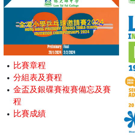
比賽章程
分組表及賽程
金盃及銀碟賽複賽備忘及賽
程
比賽成績