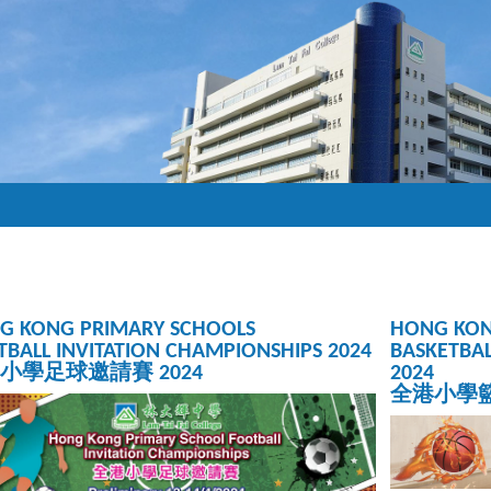
G KONG PRIMARY SCHOOLS
HONG KON
BALL INVITATION CHAMPIONSHIPS 2024
BASKETBAL
小學足球邀請賽 2024
2024
全港小學籃