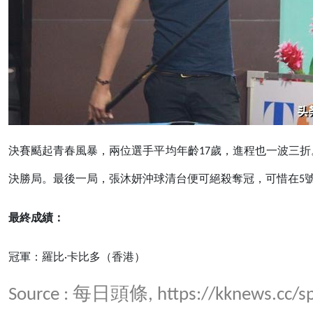
決賽颳起青春風暴，兩位選手平均年齡17歲，進程也一波三折
決勝局。最後一局，張沐妍沖球清台便可絕殺奪冠，可惜在5
最終成績：
冠軍：羅比·卡比多（香港）
Source : 每日頭條,
https://kknews.cc/s