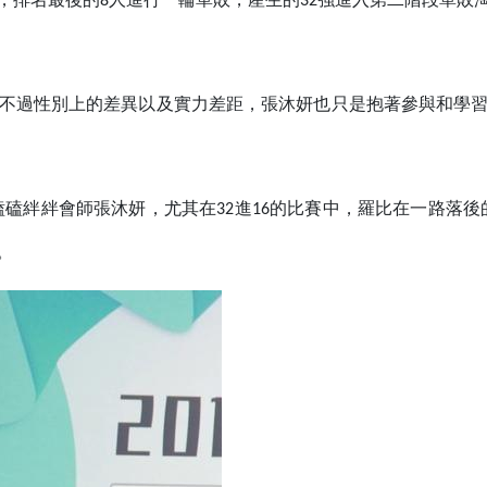
，排名最後的8人進行一輪單敗，產生的32強進入第二階段單敗
。不過性別上的差異以及實力差距，張沐妍也只是抱著參與和學
磕磕絆絆會師張沐妍，尤其在32進16的比賽中，羅比在一路落後
。