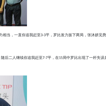
相当，一直你追我赶至3-3平，罗比发力扳下两局，张沐妍见势
。随后二人继续你追我赶至7-7平，在15局中罗比出现了一杆失