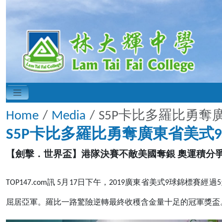
Home
Media
S5P卡比多羅比勇奪
S5P卡比多羅比勇奪廣東省美式
【劍擊．世界盃】港隊決賽不敵美國奪銀 奧運積分
TOP147.com訊 5月17日下午，2019廣東省美式9
屈居亞軍。羅比一路驚險逆轉最終收穫含金量十足的冠軍獎盃