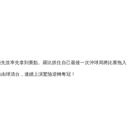
續領先並率先拿到賽點。羅比抓住自己最後一次沖球局將比賽拖入
自由球清台，連續上演驚險逆轉奪冠！