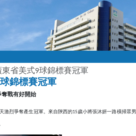
廣東省美式9球錦標賽冠軍
9球錦標賽冠軍
爭奪戰有好開始
球錦標賽經過5天激烈爭奪產生冠軍。來自陝西的15歲小將張沐妍一路
。