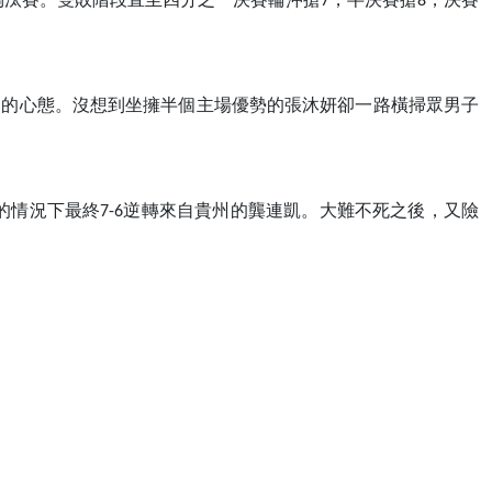
淘汰賽。雙敗階段直至四分之一決賽輪沖搶7，半決賽搶8，決賽
習的心態。沒想到坐擁半個主場優勢的張沐妍卻一路橫掃眾男子
的情況下最終7-6逆轉來自貴州的龔連凱。大難不死之後，又險