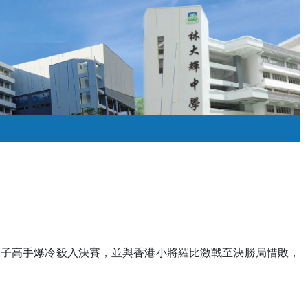
橫掃眾男子高手爆冷殺入決賽，並與香港小將羅比激戰至決勝局惜敗，