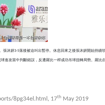
。張沐妍3-5落後被迫叫出暫停。休息回來之後張沐妍開始持
號球進攻當中判斷錯誤，反遭羅比一桿成功吊球扭轉局勢。羅比
th
ports/8pg34el.html
, 17
May 2019