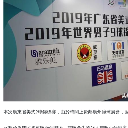
本次廣東省美式9球錦標賽，由於時間上緊鄰廣州撞球展會，