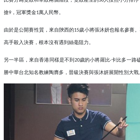
比賽分為雙敗和單敗兩個階段，雙敗產生的36人按照小分排序
搶9，冠軍獎金1萬人民幣。
由於是公開賽性質，來自陝西的15歲小將張沐妍也報名參賽
高手殺入決賽，根本沒有遇到絲毫阻力。
另一半區，來自香港同樣是不到20歲的小將羅比·卡比多一路
勝中華台北知名教練陶膺多，晉級決賽與張沐妍展開性別大戰