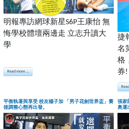
明報專訪網球新星S6P王康怡 無
悔學校體壇兩邊走 立志升讀大
捷
學
名
格
券!
Read more …
Rea
平衡執著與享受 校友楊子加 「男子花劍世界盃」賽
張家
後調整心態再出發。
奥運