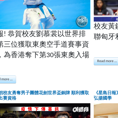
校友黃
報! 恭賀校友劉慕裳以世界排
聯匈牙
第三位獲取東奧空手道賽事資
，為香港奪下第30張東奧入場
Read more …
d more …
朗校友勇奪男子團體花劍世界盃銅牌 順利獲取
《星島日報
出賽資格
弘揚國學