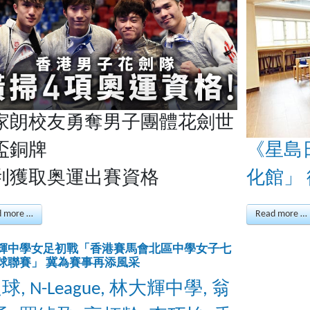
家朗校友勇奪男子團體花劍世
盃銅牌
《星島
利獲取奥運出賽資格
化館」
d more …
Read more …
輝中學女足初戰「香港賽馬會北區中學女子七
球聯賽」 冀為賽事再添風采