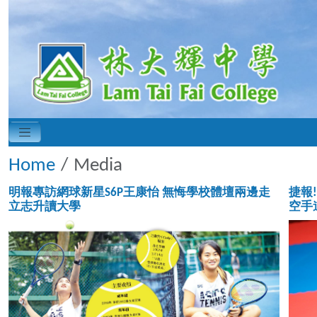
Home
Media
明報專訪網球新星S6P王康怡 無悔學校體壇兩邊走
捷報
立志升讀大學
空手