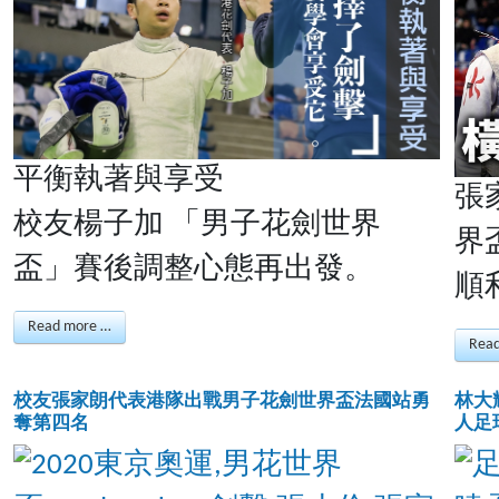
平衡執著與享受
張
校友楊子加 「男子花劍世界
界
盃」賽後調整心態再出發。
順
Read more …
Rea
校友張家朗代表港隊出戰男子花劍世界盃法國站勇
林大
奪第四名
人足