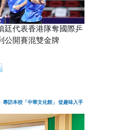
鎮廷代表香港隊奪國際乒
利公開賽混雙金牌
》專訪本校「中華文化館」 從趣味入手