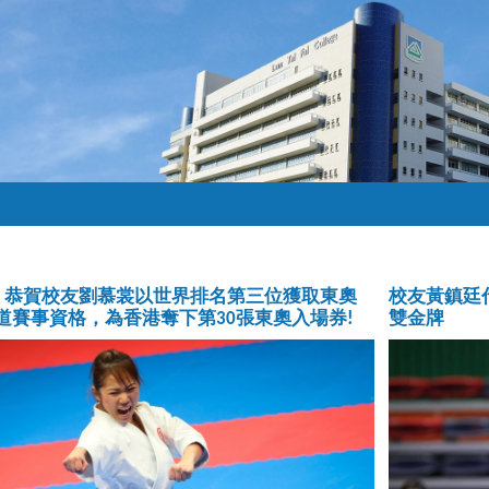
! 恭賀校友劉慕裳以世界排名第三位獲取東奧
校友黃鎮廷
道賽事資格，為香港奪下第30張東奧入場券!
雙金牌