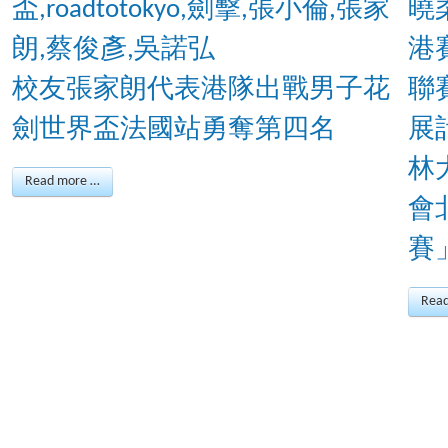
校友張家朗代表港隊出戰男子花
劍世界盃法國站勇奪第四名
林
Read more …
會
賽
Rea
Page 10 of 43
5
6
7
8
9
10
11
12
13
14