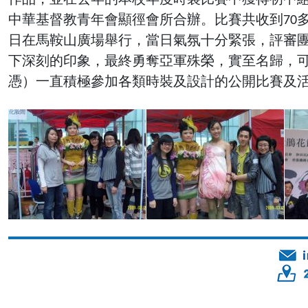
中華基督教青年會顯徑會所合辦。比賽共收到70
日在馬鞍山廣場舉行，當日氣氛十分緊張，評審
下深刻的印象，最終勇奪亞軍殊榮，實至名歸，可
憑）一直積極參加各類時裝及設計的公開比賽及