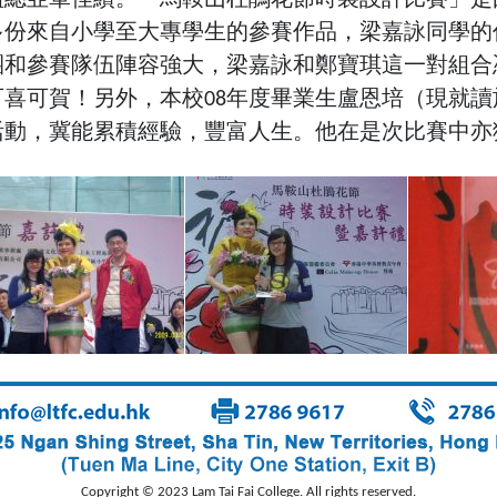
多份來自小學至大專學生的參賽作品，梁嘉詠同學的
團和參賽隊伍陣容強大，梁嘉詠和鄭寶琪這一對組合
喜可賀！另外，本校08年度畢業生盧恩培（現就
活動，冀能累積經驗，豐富人生。他在是次比賽中亦
Copyright © 2023 Lam Tai Fai College. All rights reserved.