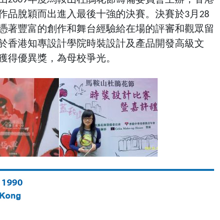
作品脫穎而出進入最後十強的決賽。決賽於3月28
憑著豐富的創作和舞台經驗給在場的評審和觀眾留
讀於香港知專設計學院時裝設計及產品開發高級文
獲得優異獎，為母校爭光。