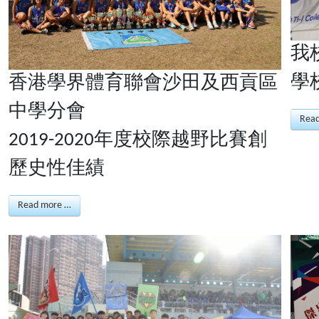
我
學
香港學界體育聯會沙田及西貢區
中學分會
Rea
2019-2020年度校際越野比賽創
歷史性佳績
Read more …