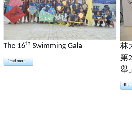
th
The 16
Swimming Gala
林
第
Read more …
舉
Rea