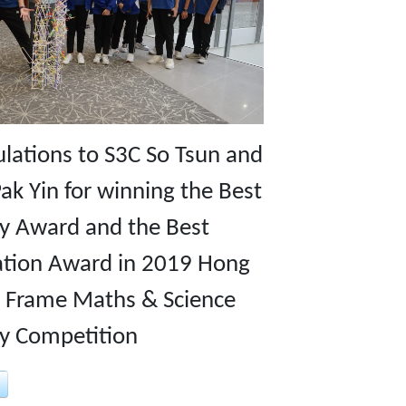
lations to S3C So Tsun and
ak Yin for winning the Best
ty Award and the Best
ation Award in 2019 Hong
 Frame Maths & Science
ty Competition